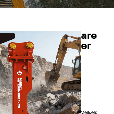
Fabrik Anpassbare
raulische Breaker
Für Bagger
 Provinz Shandong, China.
mmer DM85. Größe: Durchmesser des Meißels