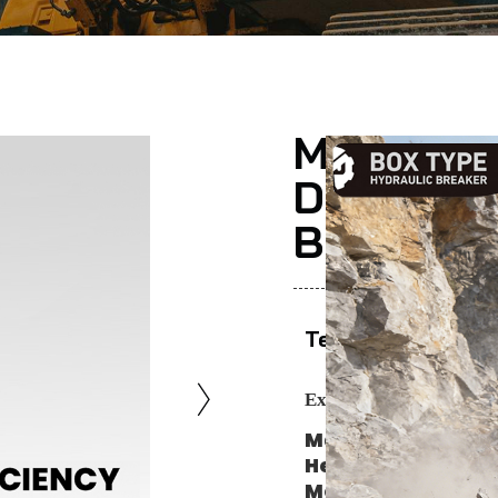
METDEEM 
DM85 Hyd
Box Typ 
Teilen Sie Dies
Experten empfehlen:
Marke
—
METDEEM.
Herkunft
– Yantai,
Modell
— Silent Ha