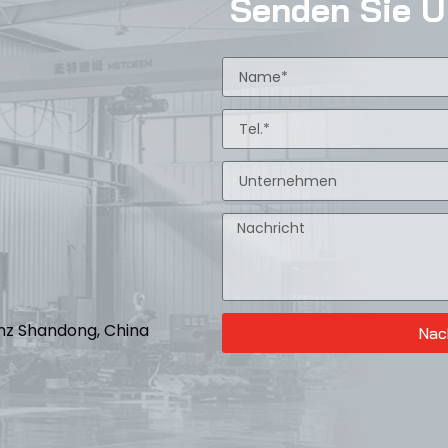
Senden Sie U
inz Shandong, China
Nac