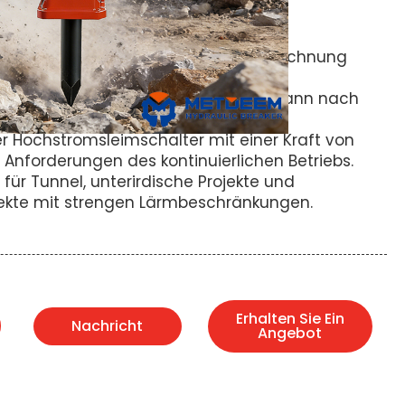
ifizierung, geräuscharmes Design.
— Konventionelle Methoden der Abrechnung
 Handels werden akzeptiert.
ität
— Die Lieferkette ist stabil und kann nach
uzieren.
r Hochstromsleimschalter mit einer Kraft von
ie Anforderungen des kontinuierlichen Betriebs.
für Tunnel, unterirdische Projekte und
jekte mit strengen Lärmbeschränkungen.
Erhalten Sie Ein
Nachricht
Angebot