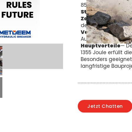
85mm.
Standard
— CE-Zert
Zahlungsmethode
des internationalen
Versorgungskapaz
Auftragsplänen prod
Hauptvorteile
— De
1355 Joule erfüllt d
Besonders geeignet 
langfristige Baupro
Jetzt Chatten