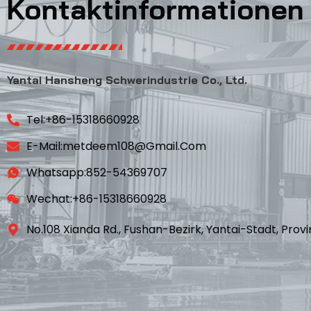
Kontaktinformationen
Yantai Hansheng Schwerindustrie Co., Ltd.
Tel:+86-15318660928
E-Mail:metdeem108@gmail.com
Whatsapp:852-54369707
Wechat:+86-15318660928
No.108 Xianda Rd., Fushan-Bezirk, Yantai-Stadt, Prov