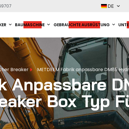
69707
DE
KER
BAUMASCHINE
GEBRAUCHTE AUSRÜSTUNG
UNTE
cher Breaker
METDEEM Fabrik anpassbare DM85 Hydra
k Anpassbare 
eaker Box Typ F