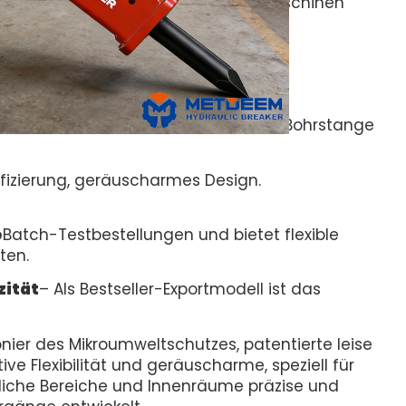
op Handler, Radlader und anderen Maschinen
 Provinz Shandong, China.
mmer DM40. Größe: Durchmesser der Bohrstange
ifizierung, geräuscharmes Design.
e
Batch-Testbestellungen und bietet flexible
ten.
ität
– Als Bestseller-Exportmodell ist das
onier des Mikroumweltschutzes, patentierte leise
ive Flexibilität und geräuscharme, speziell für
liche Bereiche und Innenräume präzise und