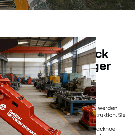
 Hot Sale DM40
scher Breaker Rock
ox Typ Für Bagger
draulische Breaker (Pecker) Hämmer werden
et,
Konstruktion
Sie
Tunnel, kommunale Einrichtungen,
.
ängigen Hydraulikbaggern sowie auf
eren Trägern wie Skid Steer Lader, Backhoe