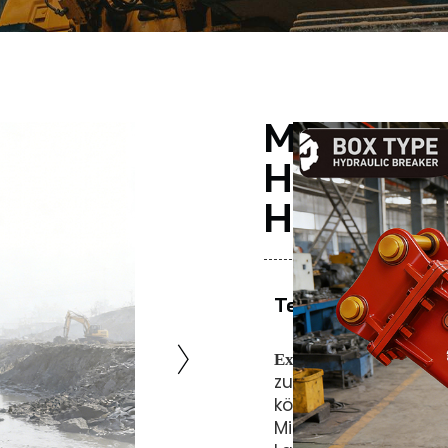
METDEEM
Hydrauli
Hammer B
Teilen Sie Dies
Hy
Experten empfehlen:
zum Abriss verwend
können auf allen g
Minibaggern und and