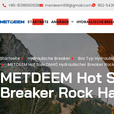
+86-15318660928
metdeem108@gmail.com
852-543
STARTSEITE
ANHÄNGE
HYDRAULISCHE BREA
Startseite
Hydraulische Breaker
Box Typ Hydraulis
METDEEM Hot Sale DM40 Hydraulischer Breaker Roc
METDEEM Hot S
Breaker Rock H