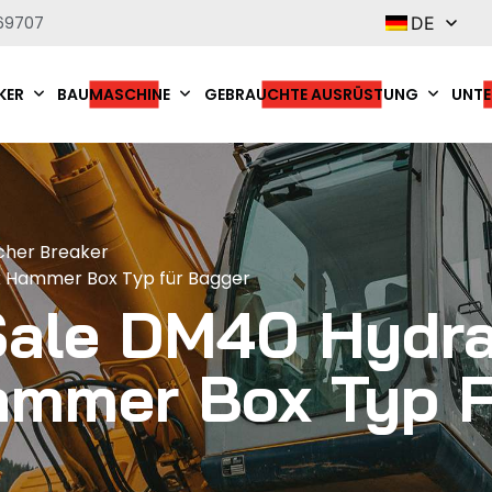
69707
DE
KER
BAUMASCHINE
GEBRAUCHTE AUSRÜSTUNG
UNTE
cher Breaker
k Hammer Box Typ für Bagger
ale DM40 Hydra
ammer Box Typ F