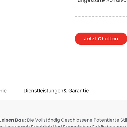
ungestörte Abrissvo
Jetzt Chatten
rie
Dienstleistungen& Garantie
Leisen Bau:
Die Vollständig Geschlossene Patentierte Stil
tsgeräusch Erheblich Und Ermöglichen Es Minibaggern Mi