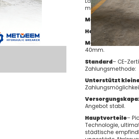
Lader, Kran, Telesk
montiert werden.
Marke
—
METDEEM.
Herkunft
– Yantai,
Modell
– Silent Ha
40mm.
Standard
– CE-Zert
Zahlungsmethode:
Unterstützt klein
Zahlungsmöglichkei
Versorgungskapaz
Angebot stabil.
Hauptvorteile
– Pi
Technologie, ultimat
städtische empfind