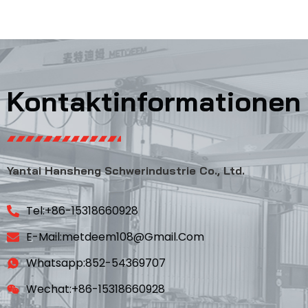
Kontaktinformationen
Yantai Hansheng Schwerindustrie Co., Ltd.
Tel:+86-15318660928
E-Mail:metdeem108@gmail.com
Whatsapp:852-54369707
Wechat:+86-15318660928