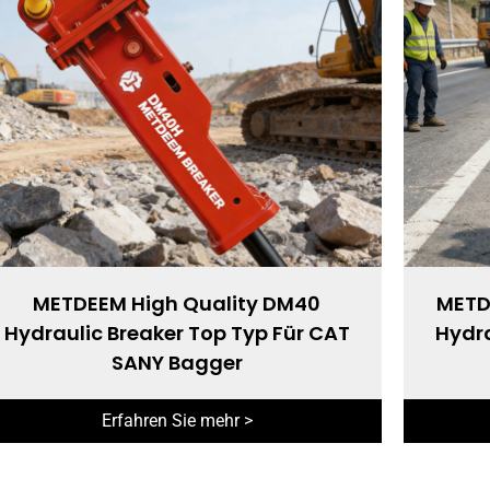
METDEEM High Quality DM40
METD
Hydraulic Breaker Top Typ Für CAT
Hydra
SANY Bagger
Erfahren Sie mehr >