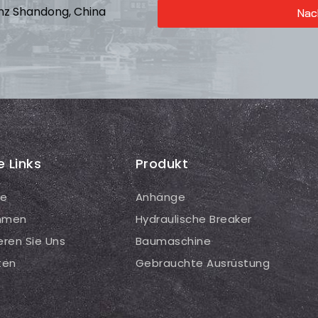
inz Shandong, China
Nac
e Links
Produkt
te
Anhänge
hmen
Hydraulische Breaker
eren Sie Uns
Baumaschine
ten
Gebrauchte Ausrüstung