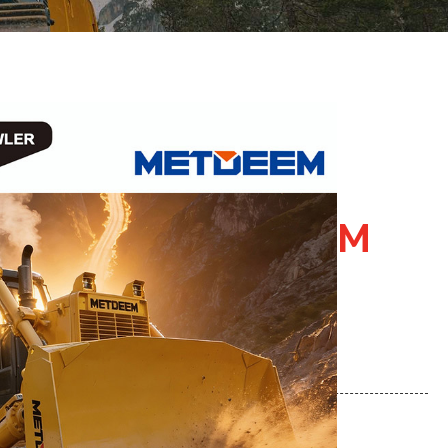
tungsstarker
nmotor Mit
r · Kraftvoller
sbuldozer METDEEM
EEM