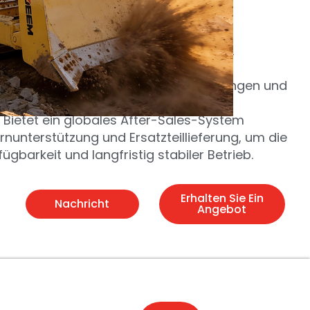
ndong, Yantai, China
edingungen
：
Geeignet für schwere
gungen im Bergbau, Infrastrukturbau,
sw.
nterstützt die Anpassung von Bedingungen und
räten
：
Bietet ein globales After-Sales-System
ernunterstützung und Ersatzteillieferung, um die
ügbarkeit und langfristig stabiler Betrieb.
Erhalten Sie Ein
Nachricht
Angebot