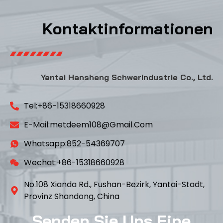
Kontaktinformationen
Yantai Hansheng Schwerindustrie Co., Ltd.
Tel:+86-15318660928
E-Mail:metdeem108@gmail.com
Whatsapp:852-54369707
Wechat:+86-15318660928
No.108 Xianda Rd., Fushan-Bezirk, Yantai-Stadt,
Provinz Shandong, China
Senden Sie Uns Eine