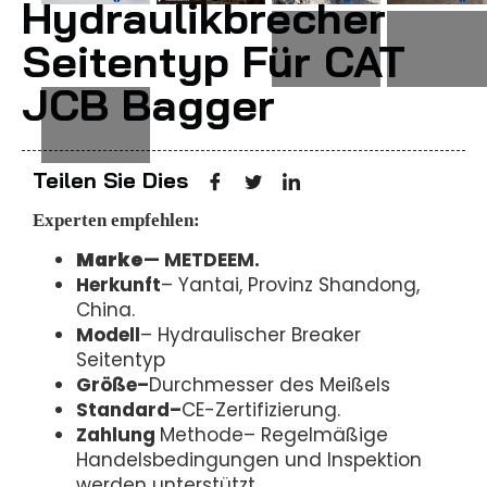
Hydraulikbrecher
Seitentyp Für CAT
JCB Bagger
Teilen Sie Dies
Experten empfehlen:
Marke
—
METDEEM.
Herkunft
– Yantai, Provinz Shandong,
China.
Modell
– Hydraulischer Breaker
Seitentyp
Größe–
Durchmesser des Meißels
Standard–
CE-Zertifizierung.
Zahlung
Methode– Regelmäßige
Handelsbedingungen und Inspektion
werden unterstützt.