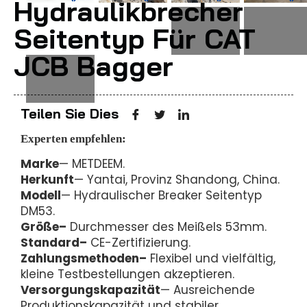
Hydraulikbrecher
Seitentyp Für CAT
JCB Bagger
Teilen Sie Dies
Experten empfehlen:
Marke
— METDEEM.
Herkunft
— Yantai, Provinz Shandong, China.
Modell
— Hydraulischer Breaker Seitentyp
DM53.
Größe–
Durchmesser des Meißels 53mm.
Standard–
CE-Zertifizierung.
Zahlungsmethoden–
Flexibel und vielfältig,
kleine Testbestellungen akzeptieren.
Versorgungskapazität
— Ausreichende
Produktionskapazität und stabiler