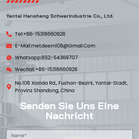
Yantai Hansheng Schwerindustrie Co., Ltd.
Tel:+86-15318660928
E-Mail:metdeem108@gmail.com
Whatsapp:852-54369707
Wechat:+86-15318660928
No.108 Xianda Rd., Fushan-Bezirk, Yantai-Stadt,
Provinz Shandong, China
Senden Sie Uns Eine
Nachricht