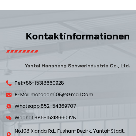
Kontaktinformationen
Yantai Hansheng Schwerindustrie Co., Ltd.
Tel:+86-15318660928
E-Mail:metdeem108@gmail.com
Whatsapp:852-54369707
Wechat:+86-15318660928
No.108 Xianda Rd., Fushan-Bezirk, Yantai-Stadt,