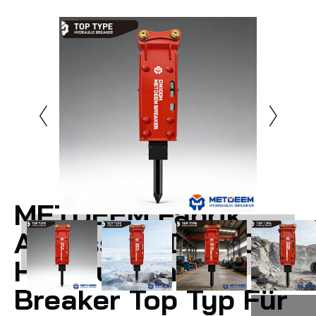
METDEEM Fabrik
Anpassbar DM100
Hydraulischer
Breaker Top Typ Für