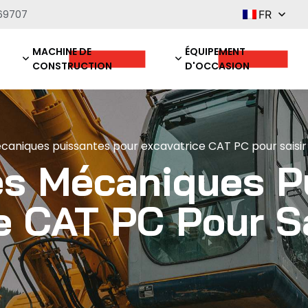
69707
FR
MACHINE DE
ÉQUIPEMENT
CONSTRUCTION
D'OCCASION
niques puissantes pour excavatrice CAT PC pour saisir
s Mécaniques P
e CAT PC Pour Sa