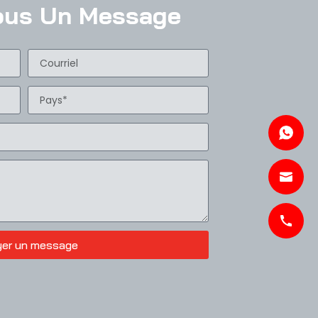
ous Un Message
yer un message