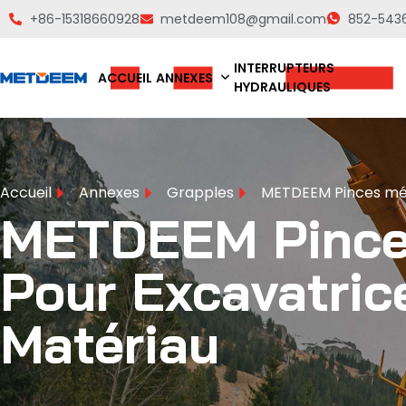
+86-15318660928
metdeem108@gmail.com
852-543
INTERRUPTEURS
ACCUEIL
ANNEXES
HYDRAULIQUES
Accueil
Annexes
Grapples
METDEEM Pinces méca
METDEEM Pince
Pour Excavatric
Matériau