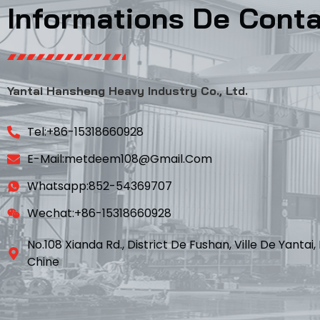
Informations De Cont
Yantai Hansheng Heavy Industry Co., Ltd.
Tel:+86-15318660928
E-Mail:metdeem108@gmail.com
Whatsapp:852-54369707
Wechat:+86-15318660928
No.108 Xianda Rd., District De Fushan, Ville De Yanta
Chine