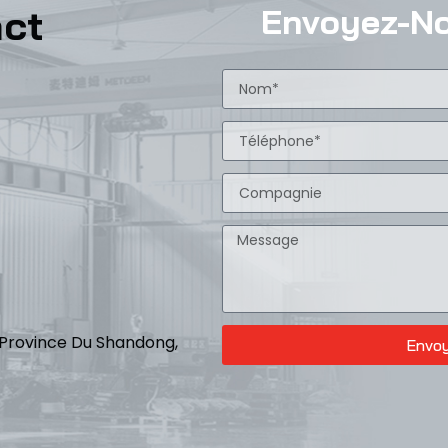
act
Envoyez-N
i, Province Du Shandong,
Envo