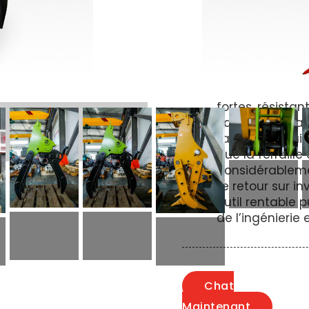
METDEEM Grap
ajouter de la v
Sa conception 
de se reposer fa
et sans effort.
Fabriqué en aci
fortes, résistan
Sans modificati
facilement fair
que la ferraille 
considérableme
Le retour sur i
outil rentable 
de l’ingénierie 
Chat
Maintenant