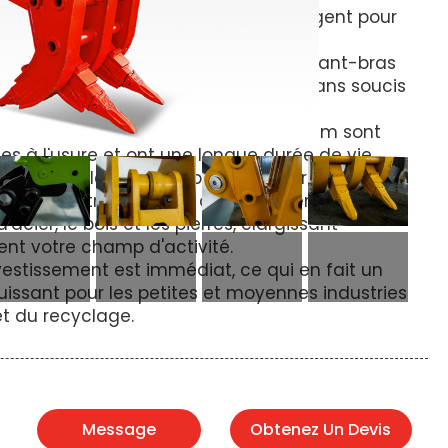
pes mécaniques
sont le choix intelligent pour
aleur à votre équipement.
de protection brevetée permet à l'avant-bras
cilement, et le contrôle intuitif est sans soucis
er allié spécial
Les pinces de Metdeem sont
tes à l'usure et ont une longue durée de vie.
ons complexes, votre pelleuse pourrait
e face au transport de divers matériaux tels
d'acier, le bois et les pierres, élargissant
nt votre champ d'activité.
nvestissement est immédiat, ce qui en fait un
puissant pour les petites et moyennes industries
et du recyclage.
Message
Obtenez Un Devis