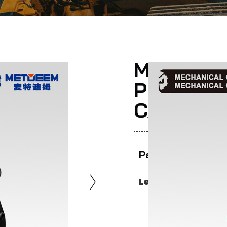
METDEEM
Puissant
CAT PC Po
Partager
Les experts reco
Le coût de l'in
celui des seaux 
améliorée!