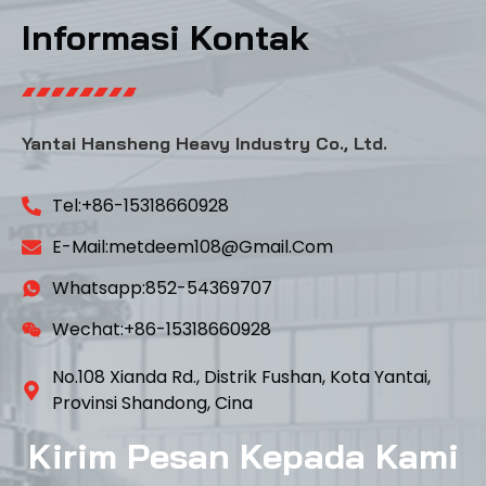
Informasi Kontak
Yantai Hansheng Heavy Industry Co., Ltd.
Tel:+86-15318660928
E-Mail:metdeem108@gmail.com
Whatsapp:852-54369707
Wechat:+86-15318660928
No.108 Xianda Rd., Distrik Fushan, Kota Yantai,
Provinsi Shandong, Cina
Kirim Pesan Kepada Kami