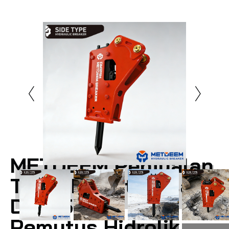
METDEEM Penjualan
Terbaik Kustomisasi
DM125 Tipe Sisi
Pemutus Hidrolik