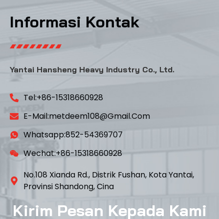
Informasi Kontak
Yantai Hansheng Heavy Industry Co., Ltd.
Tel:+86-15318660928
E-Mail:metdeem108@gmail.com
Whatsapp:852-54369707
Wechat:+86-15318660928
No.108 Xianda Rd., Distrik Fushan, Kota Yantai,
Provinsi Shandong, Cina
Kirim Pesan Kepada Kami