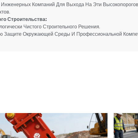
я Инженерных Компаний Для Выхода На Эти Высокопорого
тов.
го Строительства:
логически Чистого Строительного Решения.
ью Защите Окружающей Среды И Профессиональной Компет