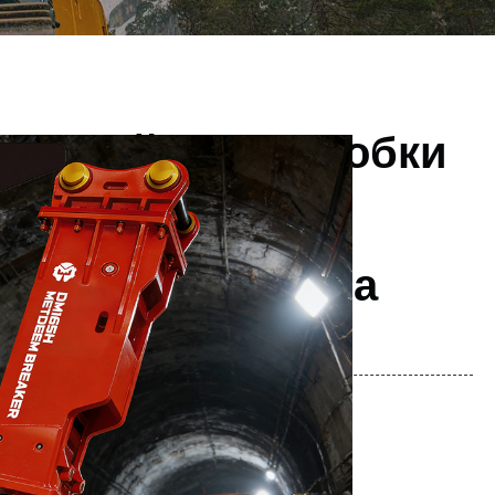
ческий Тип Коробки
теля Высокой
вности DM165
Для Экскаватора
MG
м
ют: