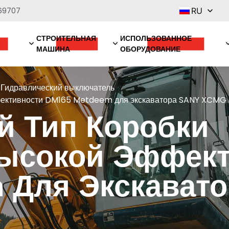
69707
RU
СТРОИТЕЛЬНАЯ
ИСПОЛЬЗОВАННОЕ
МАШИНА
ОБОРУДОВАНИЕ
 Гидравлический выключатель
ффективности DM165 Metdeem для экскаватора SANY XCMG
й Тип Коробки
ысокой Эффект
 Для Экскават