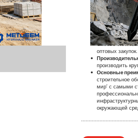
Бренд: METDEE
Происхождение
Модель:
Разрыва
Размер:
Диаметр
Стандарт:
Серти
Способ оплаты:
оптовых закупок.
Производитель
производить кру
Основные преи
строительное об
мир’ с самыми с
профессиональн
инфраструктурн
окружающей сре