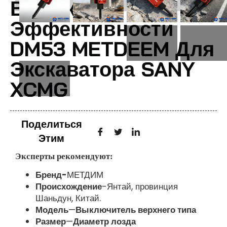
Высокой
Эффективности
DM53 METDEEM Для
Экскаватора SANY
XCMG
Поделиться
Этим
Эксперты рекомендуют:
Бренд-
МЕТДИМ
Происхождение
-Янтай, провинция
Шаньдун, Китай.
Модель
—
Выключитель верхнего типа
Размер
—
Диаметр лозда