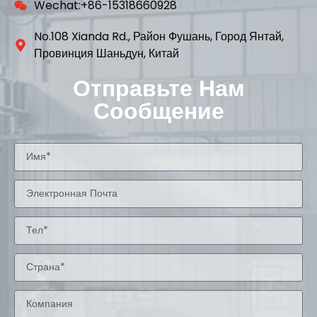
Wechat:+86-15318660928
No.108 Xianda Rd., Район Фушань, Город Янтай,
Провинция Шаньдун, Китай
Отправьте Нам
Сообщение