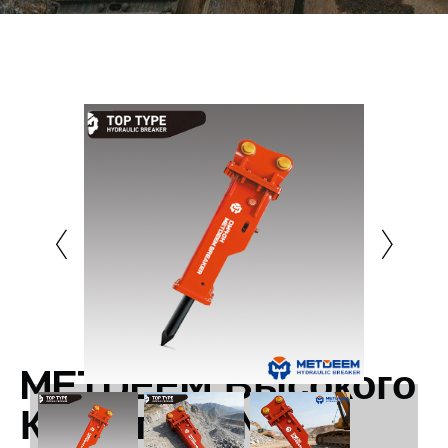
METDEEM Высокого
Качества DM40