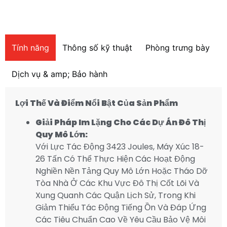
Tính năng
Thông số kỹ thuật
Phòng trưng bày
Dịch vụ & amp; Bảo hành
Lợi Thế Và Điểm Nổi Bật Của Sản Phẩm
Giải Pháp Im Lặng Cho Các Dự Án Đô Thị
Quy Mô Lớn:
Với Lực Tác Động 3423 Joules, Máy Xúc 18-
26 Tấn Có Thể Thực Hiện Các Hoạt Động
Nghiền Nền Tảng Quy Mô Lớn Hoặc Tháo Dỡ
Tòa Nhà Ở Các Khu Vực Đô Thị Cốt Lõi Và
Xung Quanh Các Quận Lịch Sử, Trong Khi
Giảm Thiểu Tác Động Tiếng Ồn Và Đáp Ứng
Các Tiêu Chuẩn Cao Về Yêu Cầu Bảo Vệ Môi