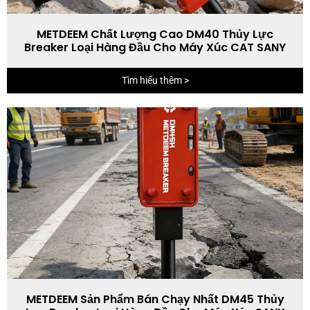
METDEEM Chất Lượng Cao DM40 Thủy Lực
Breaker Loại Hàng Đầu Cho Máy Xúc CAT SANY
Tìm hiểu thêm >
METDEEM Sản Phẩm Bán Chạy Nhất DM45 Thủy