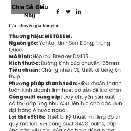
Chia Sẻ Điều
Này
Các chuyên gia khuyên:
Thương hiệu: METDEEM.
Nguồn gốc:
Yantai, tỉnh Sơn Đông, Trung
Quốc.
Mô hình:
Hộp loại Breaker DM135.
Kích thước:
Đường kính của chuyền 135mm.
Tiêu chuẩn:
Chứng nhận CE, thiết kế tiếng ồn
thấp.
Phương pháp thanh toán:
Điều khoản thanh
toán kinh doanh linh hoạt có sẵn để lựa chọn.
Công suất cung cấp:
Dây chuyền sản xuất
có thể đáp ứng nhu cầu liên tục cho các đơn
đặt hàng ở nước ngoài.
Lợi thế cốt lõi:
Thiết bị kỹ thuật im lặng đô thị
quy mô lớn, với công suất 3423 joules, đáp
ứng các yêu cầu của các hoạt động nặng,