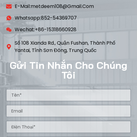
E-Mail:metdeem108@gmail.com
Whatsapp:852-54369707
Wechat:+86-15318660928
Số 108 Xianda Rd., Quận Fushan, Thành Phố
Yantai, Tỉnh Sơn Đông, Trung Quốc
Gửi Tin Nhắn Cho Chúng
Tôi