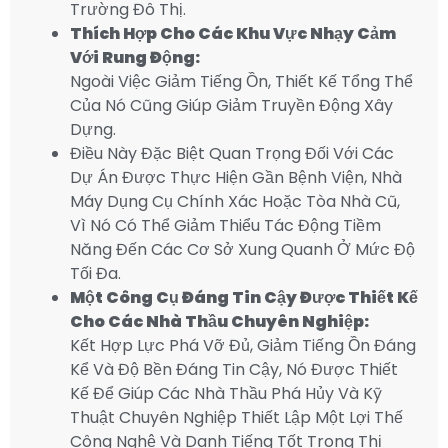
Trường Đô Thị.
Thích Hợp Cho Các Khu Vực Nhạy Cảm
Với Rung Động:
Ngoài Việc Giảm Tiếng Ồn, Thiết Kế Tổng Thể
Của Nó Cũng Giúp Giảm Truyền Động Xây
Dựng.
Điều Này Đặc Biệt Quan Trọng Đối Với Các
Dự Án Được Thực Hiện Gần Bệnh Viện, Nhà
Máy Dụng Cụ Chính Xác Hoặc Tòa Nhà Cũ,
Vì Nó Có Thể Giảm Thiểu Tác Động Tiềm
Năng Đến Các Cơ Sở Xung Quanh Ở Mức Độ
Tối Đa.
Một Công Cụ Đáng Tin Cậy Được Thiết Kế
Cho Các Nhà Thầu Chuyên Nghiệp:
Kết Hợp Lực Phá Vỡ Đủ, Giảm Tiếng Ồn Đáng
Kể Và Độ Bền Đáng Tin Cậy, Nó Được Thiết
Kế Để Giúp Các Nhà Thầu Phá Hủy Và Kỹ
Thuật Chuyên Nghiệp Thiết Lập Một Lợi Thế
Công Nghệ Và Danh Tiếng Tốt Trong Thị