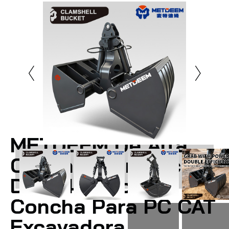
METDEEM De Alta
Calidad Hidráulica
DM 04 Cubo De
Concha Para PC CAT
Excavadora