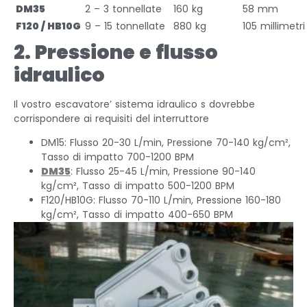
DM35
2 – 3 tonnellate
160 kg
58 mm
F120 / HB10G
9 – 15 tonnellate
880 kg
105 millimetri
2. Pressione e flusso
idraulico
Il vostro escavatore’ sistema idraulico s dovrebbe
corrispondere ai requisiti del interruttore
DM15: Flusso 20-30 L/min, Pressione 70-140 kg/cm²,
Tasso di impatto 700-1200 BPM
DM35
: Flusso 25-45 L/min, Pressione 90-140
kg/cm², Tasso di impatto 500-1200 BPM
F120/HB10G: Flusso 70-110 L/min, Pressione 160-180
kg/cm², Tasso di impatto 400-650 BPM