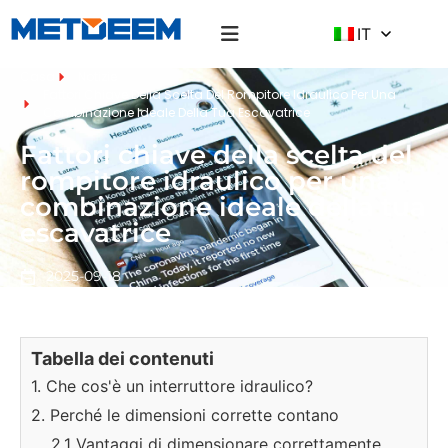
IT
Casa
Notizie
Fattori Chiave Della Scelta Del Rompitore Idraulico Per Una
Combinazione Ideale Della Tua Escavatrice
Fattori chiave della scelta del
rompitore idraulico per una
combinazione ideale della tua
escavatrice
2025-09-18
Tabella dei contenuti
1. Che cos'è un interruttore idraulico?
2. Perché le dimensioni corrette contano
2.1 Vantaggi di dimensionare correttamente