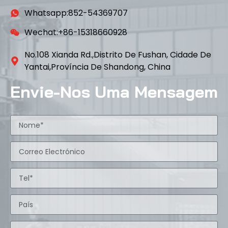
Whatsapp:852-54369707
Wechat:+86-15318660928
No.108 Xianda Rd.,Distrito De Fushan, Cidade De
Yantai,província De Shandong, China
Envie-Nos Uma Mensagem