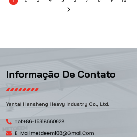
1
2
3
4
5
6
7
8
9
10
Informação De Contato
Yantai Hansheng Heavy Industry Co., Ltd.
Tel:+86-15318660928
E-Mail:metdeem108@gmail.com