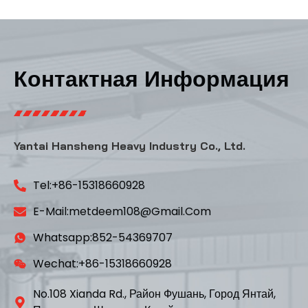
Контактная Информация
Yantai Hansheng Heavy Industry Co., Ltd.
Tel:+86-15318660928
E-Mail:metdeem108@gmail.com
Whatsapp:852-54369707
Wechat:+86-15318660928
No.108 Xianda Rd., Район Фушань, Город Янтай,