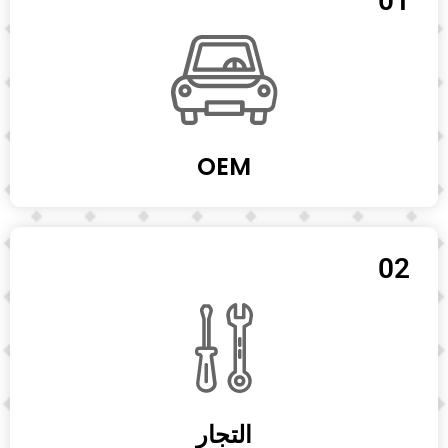
01
OEM
02
التجار