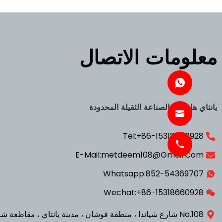
معلومات الاتصال
يانتاي هانشينغ الصناعة الثقيلة المحدودة
Tel:+86-15318660928
E-Mail:metdeem108@gmail.com
Whatsapp:852-54369707
Wechat:+86-15318660928
No.108 شارع شياندا ، منطقة فوشان ، مدينة يانتاي ، مقاطعة شاندونغ ، الصين