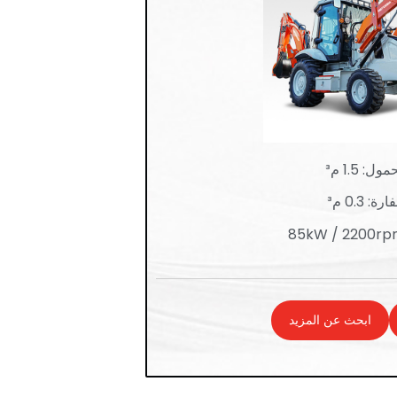
: 1.5 م³
 0.3 م³
ابحث عن المزيد