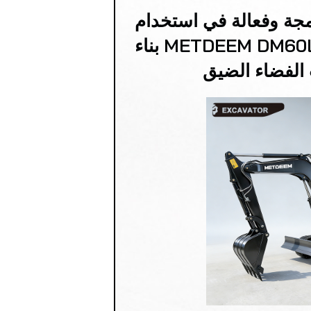
جة وفعالة في استخدام
الوقود وزنها 6 أطنان METDEEM DM60LC بناء
 الفضاء الضيق