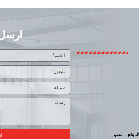
ارسل 
ا