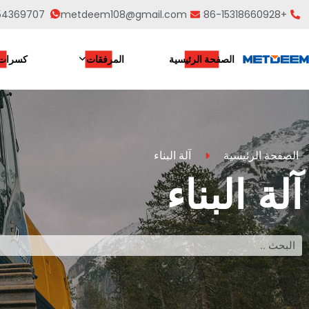
54369707
metdeem108@gmail.com
+86-15318660928
الصفحة الرئيسية
المرفقات
كسرات 
الصفحة الرئيسية
آلة البناء
آلة البناء