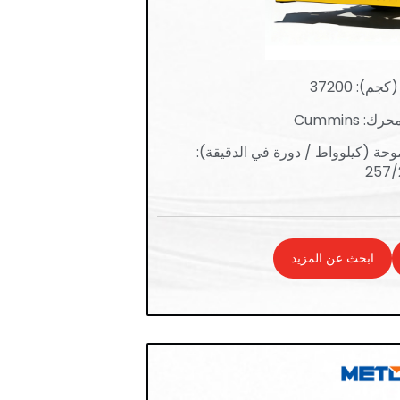
م): 37200
 Cummins
حة (كيلوواط / دورة في الدقيقة):
257/
ابحث عن المزيد