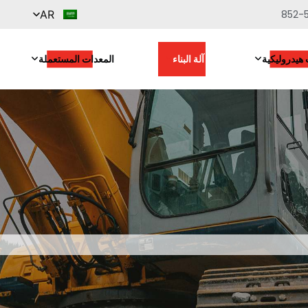
852-
AR
هيدروليكية
آلة البناء
المعدات المستعملة