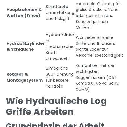
maximale Öffnung für
Strukturelle
Hauptrahmen &
große Stöcke, offene
Unterstützung
Waffen (Tines)
oder geschlossene
und Holzgriff
Schalen je nach
Material
Hydraulikdruck
Wärmebehandelte
in
Hydraulikzylinder
Stifte und Buchsen,
mechanische
& Schläuche
dichte Lager zur
Kraft
Verschleißbeständigkeit
umwandeln
Kompatibel mit den
Ermöglicht
wichtigsten
Rotator &
360° Drehung
Baggermarken (CAT,
Montagesystem
für bessere
Komatsu, Volvo, Sany,
Kontrolle
XCMG)
Wie Hydraulische Log
Griffe Arbeiten
Grundprinzip der Arbeit