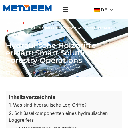
DE
Startseite
Nachrichten
Hydraulische Holzgriffe Erklärt: Smart Solutions For Forestry
Operations
Hydraulische Holzgriffe
erklärt: Smart Solutions for
Forestry Operations
2025-11-13
Inhaltsverzeichnis
1. Was sind hydraulische Log Griffe?
2. Schlüsselkomponenten eines hydraulischen
Loggreifers