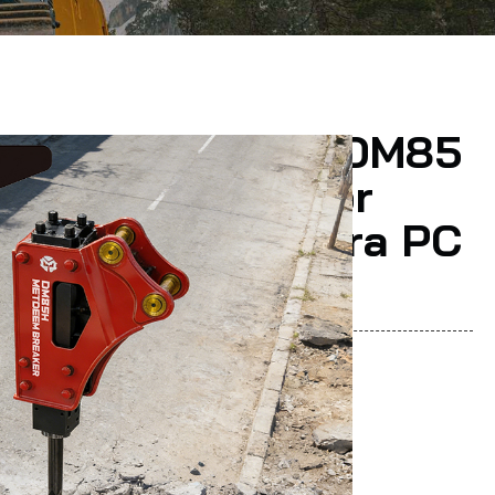
Venta Caliente DM85
ral De Interruptor
co Para Excavadora PC
dan:
EM