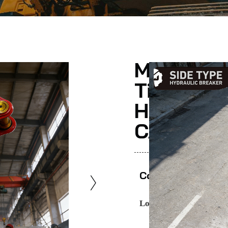
Metdeem 
Tipo Late
Hidráuli
CAT
Comparte Esto
Los expertos recomien
Marca
– METDE