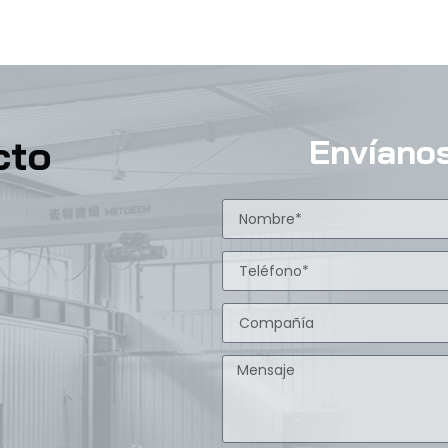
cto
Envíano