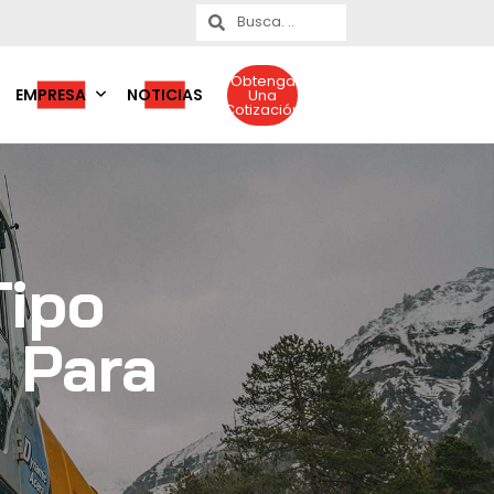
Obtenga
EMPRESA
NOTICIAS
Una
Cotización
Tipo
o Para