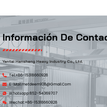
Información De Conta
Yantai Hansheng Heavy Industry Co., Ltd.
Tel:+86-15318660928
E-Mail:metdeem108@gmail.com
Whatsapp:852-54369707
Wechat:+86-15318660928