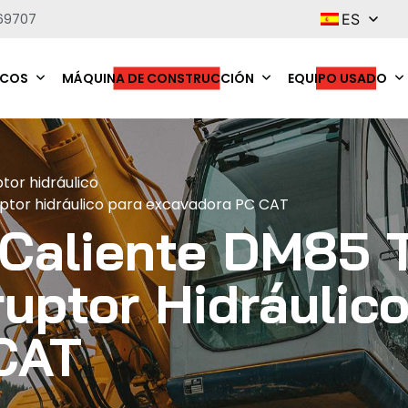
69707
ES
ICOS
MÁQUINA DE CONSTRUCCIÓN
EQUIPO USADO
ptor hidráulico
uptor hidráulico para excavadora PC CAT
Caliente DM85 
ruptor Hidráulic
CAT