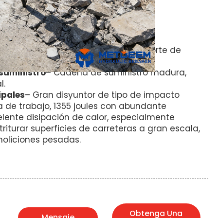
, provincia de Shandong, China.
ateral de interruptor hidráulico
tro del cincel
ificación CE.
–
Términos comerciales flexibles, soporte de
suministro
– Cadena de suministro madura,
l.
ipales
– Gran disyuntor de tipo de impacto
 de trabajo, 1355 joules con abundante
elente disipación de calor, especialmente
riturar superficies de carreteras a gran escala,
oliciones pesadas.
Obtenga Una
Mensaje