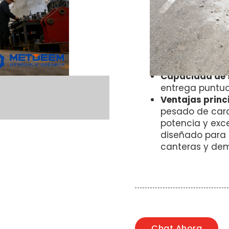
Origen
– Yantai
modelo
– Tipo l
Tamaño–
Diáme
Estándar–
Cert
Pago
método
muestra.
Capacidad de 
entrega puntua
Ventajas princ
pesado de cara
potencia y exc
diseñado para t
canteras y dem
Chat Ahora