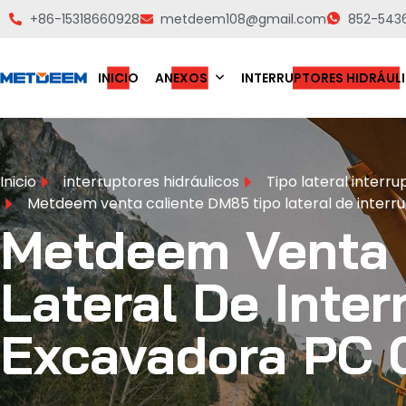
+86-15318660928
metdeem108@gmail.com
852-543
INICIO
ANEXOS
INTERRUPTORES HIDRÁUL
Inicio
interruptores hidráulicos
Tipo lateral interru
Metdeem venta caliente DM85 tipo lateral de interr
Metdeem Venta 
Lateral De Inter
Excavadora PC 