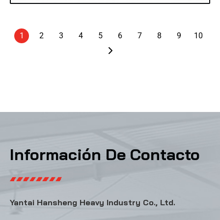
1
2
3
4
5
6
7
8
9
10
Información De Contacto
Yantai Hansheng Heavy Industry Co., Ltd.