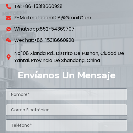
Tel:+86-15318660928
E-Mail:metdeem108@gmail.com
Whatsapp:852-54369707
Wechat:+86-15318660928
No.108 Xianda Rd., Distrito De Fushan, Ciudad De
Yantai, Provincia De Shandong, China
Envíanos Un Mensaje