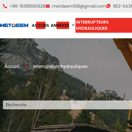
+86-15318660928
metdeem108@gmail.com
852-543
INTERRUPTEURS
ACCUEIL
ANNEXES
HYDRAULIQUES
Accueil
interrupteurs hydrauliques