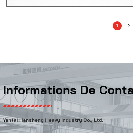
1
2
Informations De Cont
Yantai Hansheng Heavy Industry Co., Ltd.