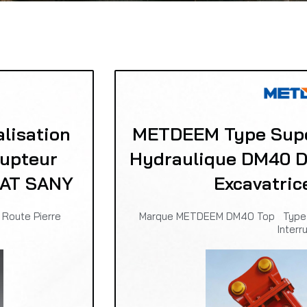
lisation
METDEEM Type Supér
rupteur
Hydraulique DM40 D
CAT SANY
Excavatri
Route Pierre
Marque METDEEM DM40 Top Type
Interr