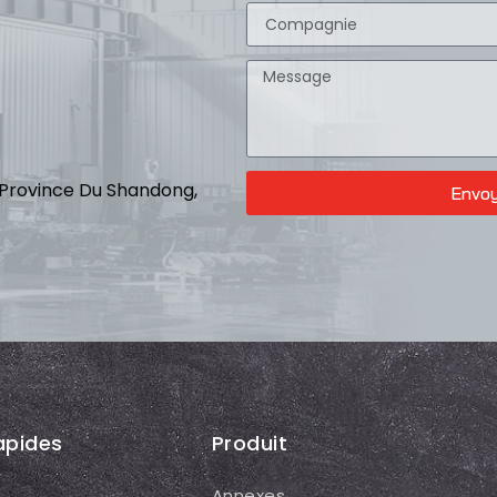
i, Province Du Shandong,
Envo
apides
Produit
Annexes