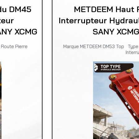
du DM45
METDEEM Haut 
teur
Interrupteur Hydrau
SANY XCMG
SANY XCMG 
Route Pierre
Marque METDEEM DM53 Top Type
Interr