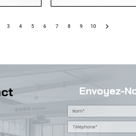
3
4
5
6
7
8
9
10
act
Envoyez-N