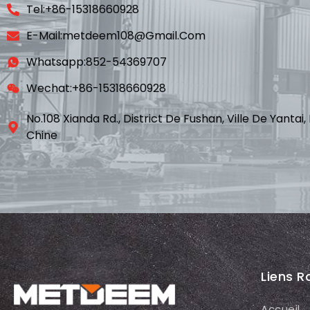
Tel:+86-15318660928
E-Mail:metdeem108@gmail.com
Whatsapp:852-54369707
Wechat:+86-15318660928
No.108 Xianda Rd., District De Fushan, Ville De Yanta
Chine
Liens R
Accueil