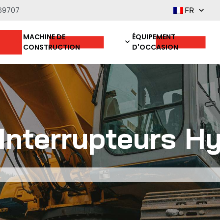
69707
FR
MACHINE DE
ÉQUIPEMENT
CONSTRUCTION
D'OCCASION
Interrupteurs H