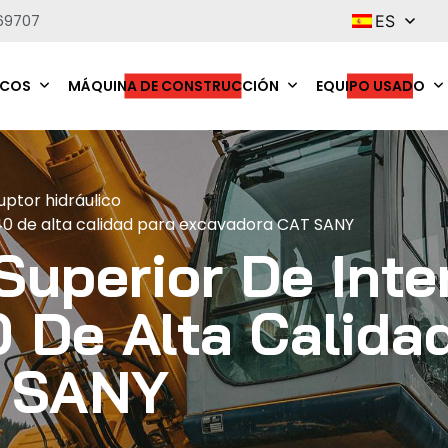
69707
ES
ICOS
MÁQUINA DE CONSTRUCCIÓN
EQUIPO USADO
uptor hidráulico
40 de alta calidad para excavadora CAT SANY
uperior De Inte
 De Alta Calida
T SANY