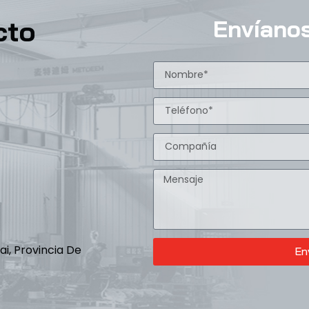
cto
Envíano
ai, Provincia De
En