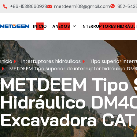
+86-15318660928
metdeem108@gmail.com
852-543
INICIO
ANEXOS
INTERRUPTORES HIDRÁUL
Inicio
interruptores hidráulicos
Tipo superior interr
METDEEM Tipo superior de interruptor hidráulico DM
METDEEM Tipo S
Hidráulico DM40
Excavadora CA