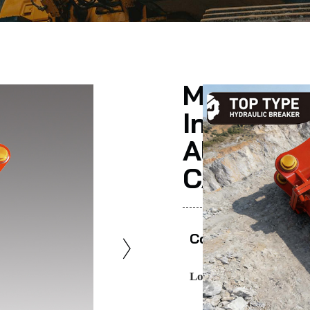
METDEEM 
Interrupt
Alta Cal
CAT SAN
Comparte Esto
Los expertos recomien
Marca-
– METD