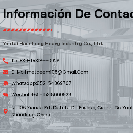
Información De Conta
Yantai Hansheng Heavy Industry Co., Ltd.
Tel:+86-15318660928
E-Mail:metdeem108@gmail.com
Whatsapp:852-54369707
Wechat:+86-15318660928
No.108 Xianda Rd., Distrito De Fushan, Ciudad De Yant
Shandong, China