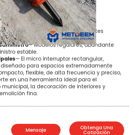
, provincia de Shandong, China.
de interruptor superior
DM40.
etro del cincel
40 mm.
ificación CE.
go
— Soporta pedidos de prueba de lotes
ece opciones de pago flexibles.
suministro
— Modelos regulares, abundante
nistro estable.
ipales
— El micro interruptor rectangular,
 diseñado para espacios extremadamente
ompacto, flexible, de alta frecuencia y preciso,
erte en una herramienta ideal para el
municipal, la decoración de interiores y
molición fina.
Obtenga Una
Mensaje
Cotización