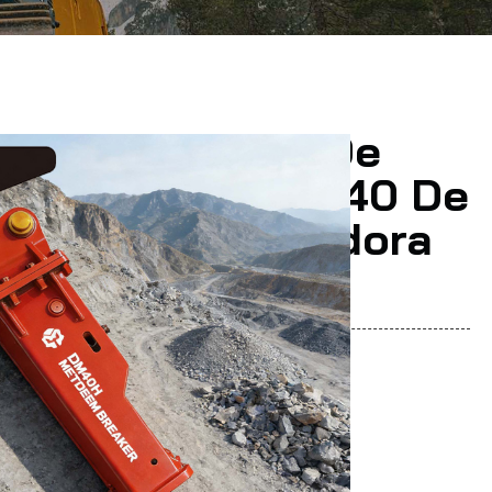
Tipo Superior De
or Hidráulico DM40 De
idad Para Excavadora
Y
dan:
EEM.