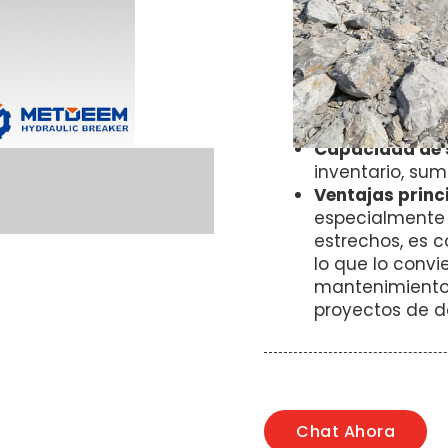
Origen
– Yantai
modelo
—
Tipo 
Tamaño
—
Diám
Estándar
— Cert
Método de pa
pequeños y ofr
Capacidad de 
inventario, sumi
Ventajas princ
especialmente
estrechos, es c
lo que lo convi
mantenimiento 
proyectos de de
Chat Ahora