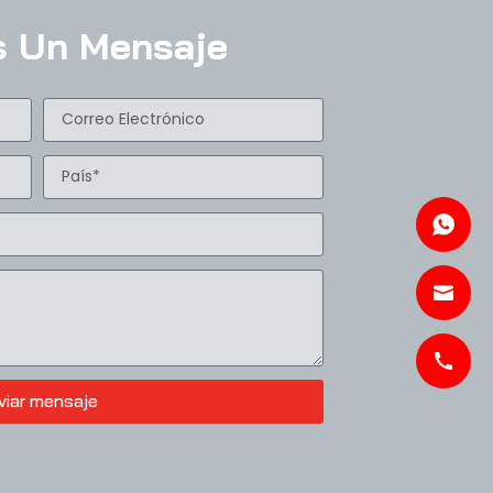
s Un Mensaje
viar mensaje