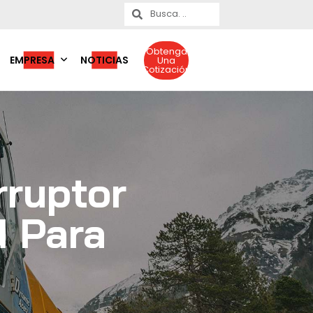
Obtenga
EMPRESA
NOTICIAS
Una
Cotización
rruptor
d Para