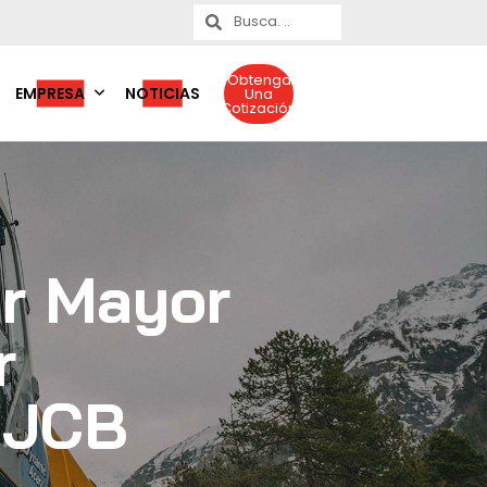
Obtenga
EMPRESA
NOTICIAS
Una
Cotización
r Mayor
r
 JCB