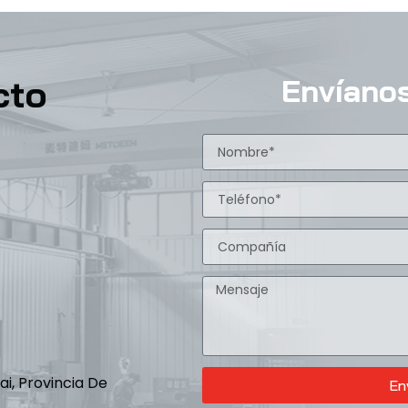
cto
Envíano
ai, Provincia De
En