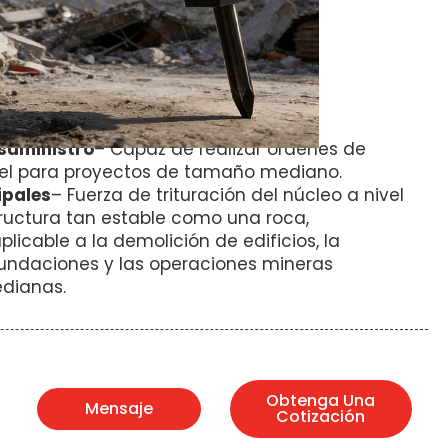
, provincia de Shandong, China.
ateral de interruptor hidráulico
tro del cincel
ificación CE.
Cartas de crédito y cuota
iación es aceptada.
suministro
– Capaz de realizar órdenes de
el para proyectos de tamaño mediano.
ipales
– Fuerza de trituración del núcleo a nivel
structura tan estable como una roca,
icable a la demolición de edificios, la
 fundaciones y las operaciones mineras
dianas.
Obtenga Una
Mensaje
Cotización