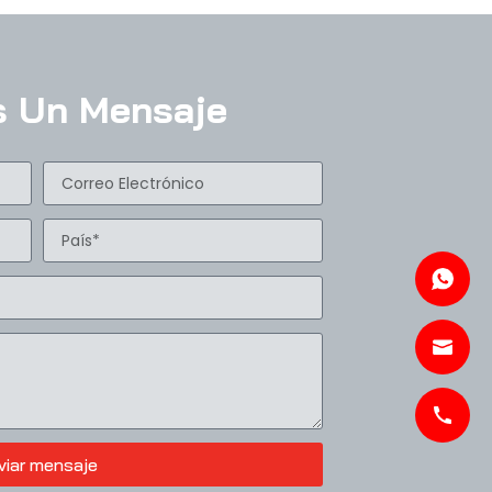
s Un Mensaje
viar mensaje