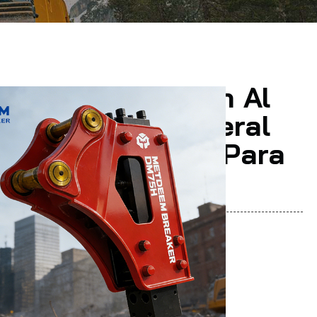
Personalización Al
r DM75 Tipo Lateral
uptor Hidráulico Para
ra CAT JCB
dan:
eem