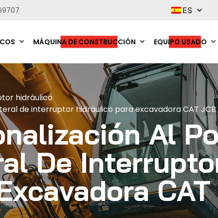
69707
ES
ICOS
MÁQUINA DE CONSTRUCCIÓN
EQUIPO USADO
ptor hidráulico
eral de interruptor hidráulico para excavadora CAT JCB
alización Al Po
al De Interrupto
 Excavadora CAT