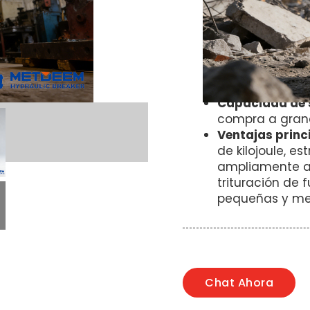
Origen
– Yantai
modelo
– Tipo l
Tamaño–
Diáme
Estándar–
Cert
Pago
método– 
Pago
La negoc
Capacidad de 
compra a gran
Ventajas princ
de kilojoule, e
ampliamente apl
trituración de
pequeñas y me
Chat Ahora