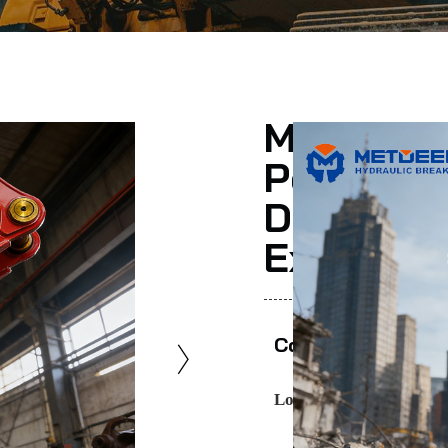
METDEEM 
Por Mayo
De Interr
Excavado
Comparte Esto
Los expertos recomien
Marca
– Metd