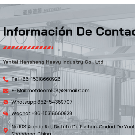
Información De Conta
Yantai Hansheng Heavy Industry Co., Ltd.
Tel:+86-15318660928
E-Mail:metdeem108@gmail.com
Whatsapp:852-54369707
Wechat:+86-15318660928
No.108 Xianda Rd., Distrito De Fushan, Ciudad De Yant
Shandong, China