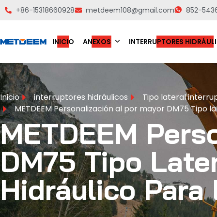
+86-15318660928
metdeem108@gmail.com
852-543
INICIO
ANEXOS
INTERRUPTORES HIDRÁUL
Inicio
interruptores hidráulicos
Tipo lateral interru
METDEEM Personalización al por mayor DM75 Tipo lat
METDEEM Person
DM75 Tipo Later
Hidráulico Para