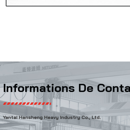
Informations De Cont
Yantai Hansheng Heavy Industry Co., Ltd.