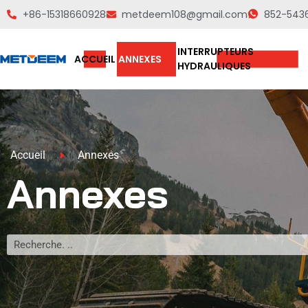
+86-15318660928
metdeem108@gmail.com
852-543
INTERRUPTEURS
ACCUEIL
ANNEXES
HYDRAULIQUES
Accueil
Annexes
Annexes