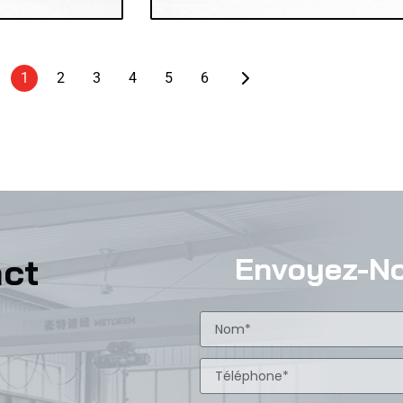
1
2
3
4
5
6
act
Envoyez-N