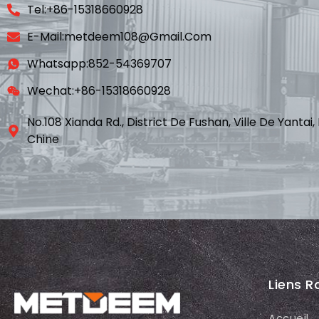
Tel:+86-15318660928
E-Mail:metdeem108@gmail.com
Whatsapp:852-54369707
Wechat:+86-15318660928
No.108 Xianda Rd., District De Fushan, Ville De Yanta
Chine
Liens R
Accueil