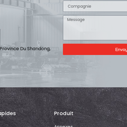
i, Province Du Shandong,
Envo
apides
Produit
Annexes