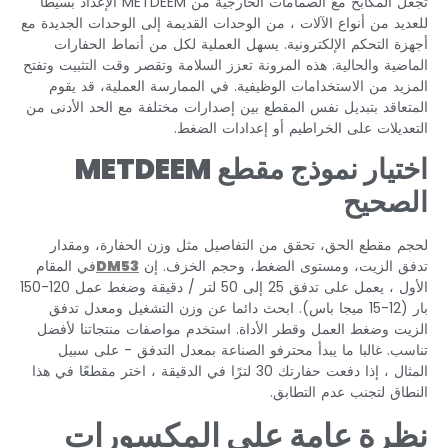
تجعل المكابح مع الصمامات الخارجية من METDEEM الإعداد بسيطًا
للعديد من أنواع الآلات ، من الوحدات القديمة إلى الوحدات الجديدة مع
أجهزة التحكم الإلكترونية. يسهل العملية لكل من أنماط الحفارات
الماضية والحالية. هذه المرونة تعزز السلامة وتقصر وقت التثبيت وتفتح
المزيد من الاستخدامات الوظيفية. في الممارسة العملية، قد يقوم
المتعاقد بتبديل نفس المقطع بين إصدارات مختلفة مع الحد الأدنى من
التعديلات على الخراطيم أو إعدادات الضغط.
اختيار نموذج مقطع METDEEM
الصحيح
لحجم مقطع الحق، تحقق من التفاصيل مثل وزن الحفارة، ومقدار
تدفق الزيت، ومستوى الضغط، وحجم الخزف. إن
DM53
في المقام
الأول ، يعمل على تدفق 25 إلى 50 لتر / دقيقة وضغط عمل 120-150
بار (12-15 ميجا باس). ابحث دائما عن وزن التشغيل ومعدل تدفق
الزيت وضغط العمل وقطر الأداة. استخدم مواصفات منتجاتنا لأفضل
تناسب. غالبا ما يبدأ محترفو الصناعة بمعدل التدفق - على سبيل
المثال ، إذا دفعت حفارتك 30 لترًا في الدقيقة ، اختر مقطعًا في هذا
النطاق لتجنب عدم التطابق.
نظرة عامة على المكسورات