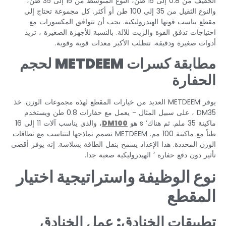
الخفيف من 0.8 إلى 15 طن، النوع المتوسط من 15 إلى 35 طن،
والنوع الثقيل من 35 إلى 100 طن أو أكثر. كل مجموعة تحتاج إلى
مقطع يناسب قوتها الهيدروليكية. يجب أن تتوافق المكسورات مع
احتياجات تدفق القوة والزيت للآلة. بالنسبة للأجهزة الصغيرة ، تريد
أدوات صغيرة ودقيقة. تتطلب الأكبر معدات قوية وقوية.
مطابقة كسرات METDEEM لحجم
الحفارة
يوفر METDEEM العديد من خيارات المقطع لهذه مجموعات الوزن. خذ
DM35 ، على سبيل المثال - يعمل مع حفارات 0.8 طن ويستخدم
ماكينة 35 ملم. ثم هناك’ s هو
DM100
، والذي يناسب آلات 11 إلى 16
طناً مع ماكينة 100 مم. METDEEM تصمم نماذجها لتتناسب مع نطاقات
الوزن المحددة. هذا الإعداد يسمح بنقل الطاقة بسلاسة. إنه يوفر أقصى
تأثير دون دفع حفارة ’ الهيدروليكية صعبة جدا.
نوع الوظيفة واستراتيجية اختيار
المقطع
تطبيقات الخنادق: عمل الخنادق