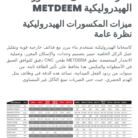
الهيدروليكية METDEEM
ميزات المكسورات الهيدروليكية
نظرة عامة
كاسحاتنا الهيدروليكية تستخدم بناء مرن مع قذائف خارجية قوية وتقليل
عمل الركل الخلفية. تتميز بتصميم وحدات، والإسكان المعزز، وعملية
الانحدار المنخفضة. تطبق METDEEM طحن CNC دقيق للتوافق الضيق
في الأسطوانة والمكبس. هذا يحافظ على تأثير الطاقة ثابتة. من
سنوات من ردود الفعل الميدانية، تساعد هذه الدقة في وظائف مثل
الهدم الحضري، حيث حتى الضربات تمنع التآكل غير المتساوي.