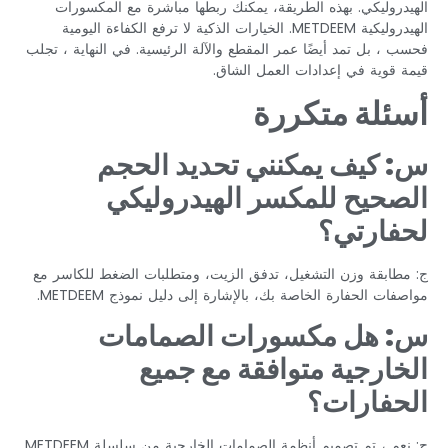
الهيدروليكي. بهذه الطريقة، يمكنك ربطها مباشرة مع المكسورات
الهيدروليكية METDEEM. الخيارات الذكية لا ترفع الكفاءة اليومية
فحسب ، بل تمد أيضًا عمر المقطع والآلة الرئيسية. في النهاية ، تجلب
قيمة قوية في إعدادات العمل الشاق.
أسئلة متكررة
س: كيف يمكنني تحديد الحجم
الصحيح للمكسر الهيدروليكي
لحفارتي؟
ج: مطابقة وزن التشغيل، تدفق الزيت، ومتطلبات الضغط للكاسر مع
مواصفات الحفارة الخاصة بك، بالإشارة إلى دليل نموذج METDEEM.
س: هل مكسورات الصمامات
الخارجية متوافقة مع جميع
الحفارات؟
ج: نعم ، تم تصميم أنظمة الصمامات الخارجية من سلسلة METDEEM