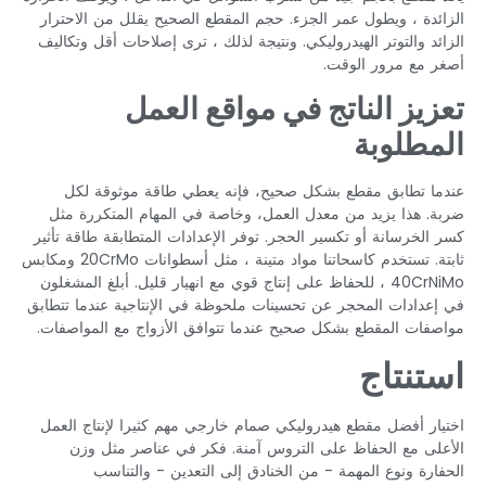
الزائدة ، ويطول عمر الجزء. حجم المقطع الصحيح يقلل من الاحترار
الزائد والتوتر الهيدروليكي. ونتيجة لذلك ، ترى إصلاحات أقل وتكاليف
أصغر مع مرور الوقت.
تعزيز الناتج في مواقع العمل
المطلوبة
عندما تطابق مقطع بشكل صحيح، فإنه يعطي طاقة موثوقة لكل
ضربة. هذا يزيد من معدل العمل، وخاصة في المهام المتكررة مثل
كسر الخرسانة أو تكسير الحجر. توفر الإعدادات المتطابقة طاقة تأثير
ثابتة. تستخدم كاسحاتنا مواد متينة ، مثل أسطوانات 20CrMo ومكابس
40CrNiMo ، للحفاظ على إنتاج قوي مع انهيار قليل. أبلغ المشغلون
في إعدادات المحجر عن تحسينات ملحوظة في الإنتاجية عندما تتطابق
مواصفات المقطع بشكل صحيح عندما تتوافق الأزواج مع المواصفات.
استنتاج
اختيار أفضل مقطع هيدروليكي صمام خارجي مهم كثيرا لإنتاج العمل
الأعلى مع الحفاظ على التروس آمنة. فكر في عناصر مثل وزن
الحفارة ونوع المهمة - من الخنادق إلى التعدين - والتناسب