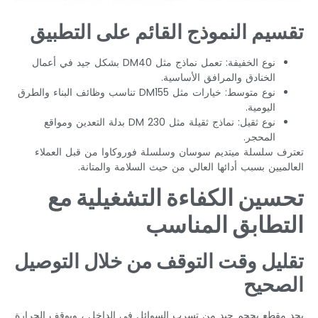
تقسيم النموذج القائم على التطبيق
نوع الخفيفة: تعمل نماذج مثل DM40 بشكل جيد في أعمال
الخنادق والمرافق الأساسية.
نوع متوسط: خيارات مثل DM155 تناسب وظائف البناء والطرق
اليومية.
نوع ثقيل: نماذج ثقيلة مثل DM 230 بدلة التعدين ومواقع
المحجر.
تعترف سلسلة ميتديم سوسان وسلسلة فوروكاوا من قبل العملاء
العالميين بسبب أدائها العالي من حيث السلامة والمتانة.
تحسين الكفاءة التشغيلية مع
التطابق المناسب
تقليل وقت التوقف من خلال التوصيل
الصحيح
يحد مقطع بحجم جيد من تسرب السوائل في الداخل ، ويوقف الحرارة