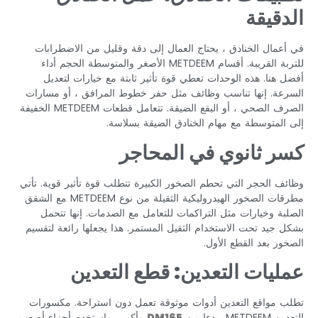
الدقيقة
في أعمال الخنادق ، يحتاج العمال إلى دقة وقليل من الاضطرابات
للتربة القريبة. أقسام METDEEM الأصغر والمتوسطة الحجم أداء
أفضل هنا. هذه الوحدات تعطي قوة تأثير ثابتة مع خيارات لتعديل
السرعة. إنها تناسب وظائف مثل حفر خطوط المرافق ، أو مسارات
الصرف الصحي ، أو البقع الضيقة. تتعامل قطعات METDEEM الخفيفة
إلى المتوسطة مع مهام الخنادق الضيقة بسلاسة.
كسر ثانوي في المحاجر
وظائف الحجر التي تحطم الصخور الكبيرة تتطلب قوة تأثير قوية. تأتي
مطرقات الصخور الهيدروليكية الثقيلة من نوع METDEEM مع الشقق
الصلبة وخيارات مثل التراكمات للتعامل مع الصدمات. إنها تتحمل
بشكل جيد تحت الاستخدام الثقيل المستمر. هذا يجعلها رائعة لتقسيم
الصخور بعد القطع الأول.
عمليات التعدين: قطع التعدين
تطلب مواقع التعدين أدوات موثوقة تعمل دون استراحة. مكسورات
التعدين METDEEM، بدءا من
65
DM1
وأكبر ، واستخدم أجزاء أصعب