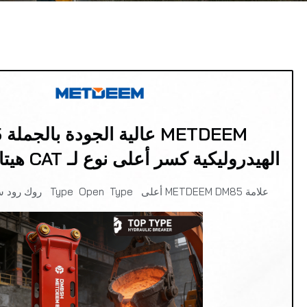
EM
الهيدروليكية كسر أعلى نوع لـ CAT هيتاشي حفارة
علامة METDEEM DM85 أعلى Type Open Type روك رود ستون كاسحات