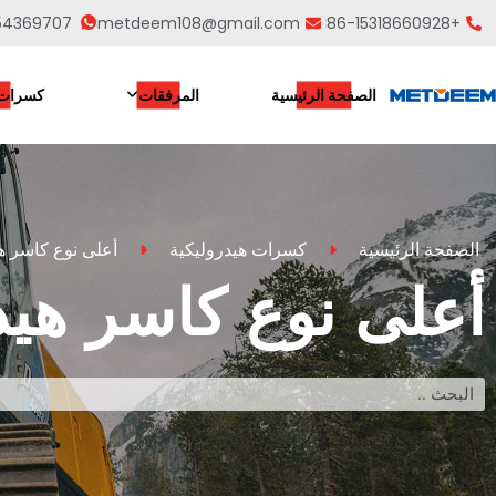
54369707
metdeem108@gmail.com
+86-15318660928
الصفحة الرئيسية
المرفقات
كسرات 
الصفحة الرئيسية
كسرات هيدروليكية
أعلى نوع كاسر ه
أعلى نوع كاسر هيد