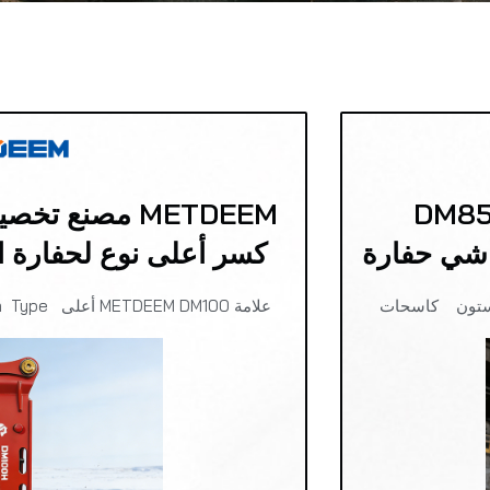
METDE عالية الجودة بالجملة DM85
كسر أعلى نوع لحفارة الكم
علامة METDEEM DM100 أعلى Type Open Type روك رود ستون كاسحات