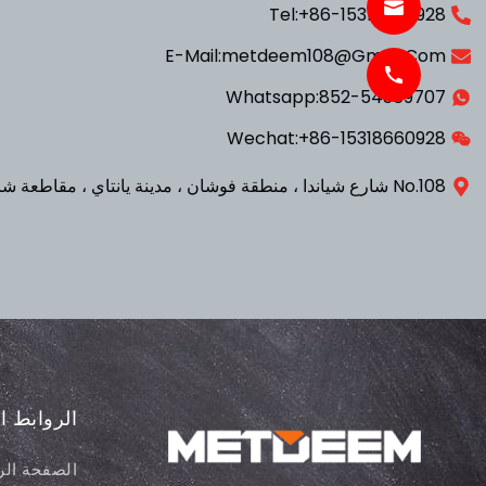
Tel:+86-15318660928
E-Mail:metdeem108@gmail.com
Whatsapp:852-54369707
Wechat:+86-15318660928
No.108 شارع شياندا ، منطقة فوشان ، مدينة يانتاي ، مقاطعة شاندونغ ، الصين
الروابط ا
الصفحة الر