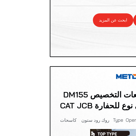
ابحث عن المزيد
METDEEM أفضل مبيعات التخصيص DM155
للحفارة CAT JCB