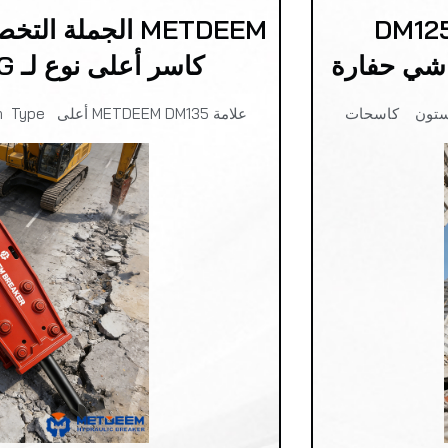
METD عالية الجودة بالجملة DM125
كاسر أعلى نوع لـ SANY XCMG حفارة
علامة METDEEM DM135 أعلى Type Open Type روك رود ستون كاسحات