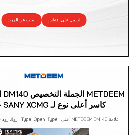
احصل على اقتباس
ابحث عن المزيد
DEEM
كاسر أعلى نوع لـ SANY XCMG حفارة
علامة METDEEM DM140 أعلى Type Open Type روك رود ستون كاسحات