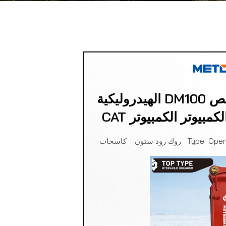
METDEEM مصنع تخصيص DM100 الهيدروليكية
بيوتر الكمبيوتر CAT