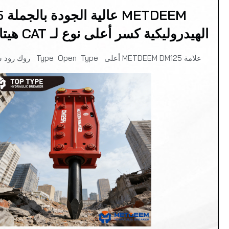
EEM
الهيدروليكية كسر أعلى نوع لـ CAT هيتاشي حفارة
علامة METDEEM DM125 أعلى Type Open Type روك رود ستون كاسحات