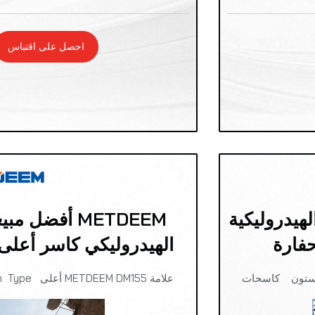
احصل على اقتباس
MET الجملة التخصيص DM140 الهيدروليكية
الهيدروليكي كاسر أعلى نوع 
علامة METDEEM DM155 أعلى Type Open Type روك رود ستون كاسحات