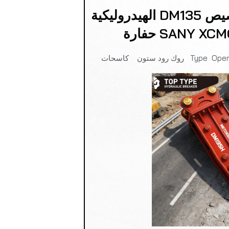
METDEEM الجملة التخصيص DM135 الهيدروليكية