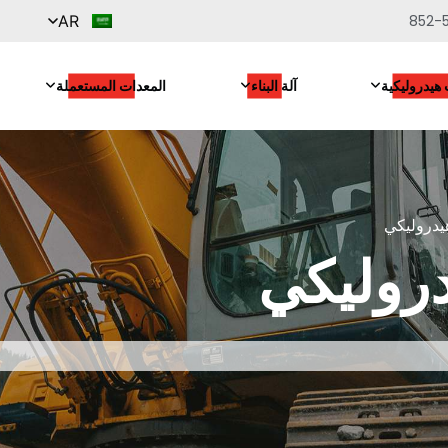
852-
AR
هيدروليكية
آلة البناء
المعدات المستعملة
يدروليكي
روليكي