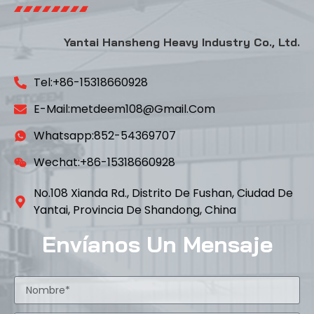
Yantai Hansheng Heavy Industry Co., Ltd.
Tel:+86-15318660928
E-Mail:metdeem108@gmail.com
Whatsapp:852-54369707
Wechat:+86-15318660928
No.108 Xianda Rd., Distrito De Fushan, Ciudad De
Yantai, Provincia De Shandong, China
Envíanos Un Mensaje